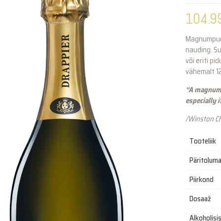
104.9
Magnumpudel
nauding. S
või eriti pi
vähemalt 12
“A magnum i
especially i
/Winston Ch
Tooteliik
Päritolum
Piirkond
Dosaaž
Alkoholisi