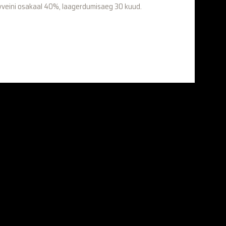
vveini osakaal 40%, laagerdumisaeg 30 kuud.