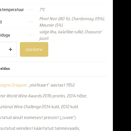
istemperatuur
7°C
Pinot Noir (80 %), Chardonnay (15%),
d
Meunier (5%)
valge liha, kalafilee rullid, Chaource’
oiduga
juust.
Lisa korvi
jeldus
agne Drappier
„visiitkaart“ aastast 1952
ter World Wine Awards
2016 pronks, 2014 hõbe;
national Wine Challenge
2014 kuld, 2012 kuld.
statud ainult esimesest pressist („cuvee“)
sutatud veinidest kääritatud tammevaadis,