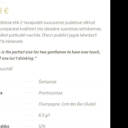
9
€
isse ehk 2 tavapudeli suurusesse pudelisse villitud
uurepärane kvaliteet, mis ideaalne suuremas seltskonnas
dulikel puhkudel nautida.
Ühest pudelist jagub lahedasti
’le inimesele.
s the perfect size for two gentlemen to have over lunch,
f one isn’t drinking.”
urchill/
Šampanja
aa
Prantsusmaa
Champagne, Cote des Bar (Aube)
6,5 g/l
saldus
12%