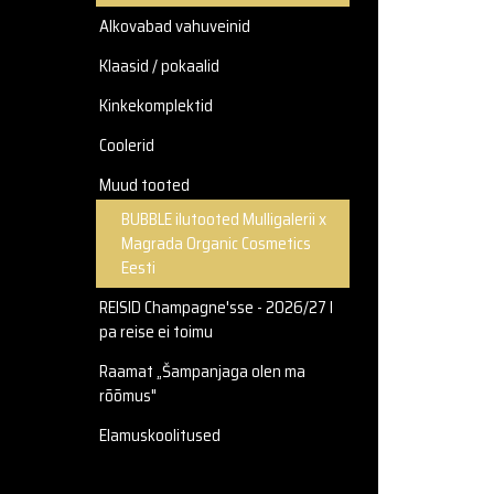
Alkovabad vahuveinid
Klaasid / pokaalid
Kinkekomplektid
Coolerid
Muud tooted
BUBBLE ilutooted Mulligalerii x
Magrada Organic Cosmetics
Eesti
REISID Champagne'sse - 2026/27 I
pa reise ei toimu
Raamat „Šampanjaga olen ma
rõõmus"
Elamuskoolitused