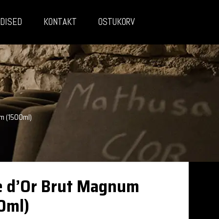
DISED
KONTAKT
OSTUKORV
m (1500ml)
e d’Or Brut Magnum
0ml)