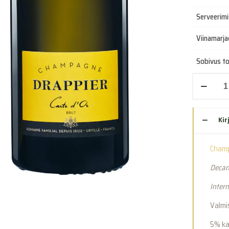
Serveerim
Viinamarja
Sobivus t
Carte
d’Or
Brut
Magnum
Kir
(1500ml)
kogus
Champ
Decan
Inter
Valmi
5% ka