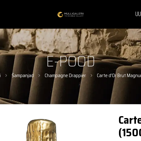
UU
E-POOD
i
Šampanjad
Champagne Drappier
Carte d’Or Brut Magnu
Cart
(150