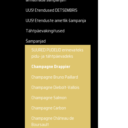
armastada šampanjat!
UUS! Etendused DETSEMBRIS
UUS! Etenduste ametlik šampanja
Tähtpäevakingitused
Šampanjad
SUURED PUDELID erinevateks
pidu- ja tähtpäevadeks
Champagne Drappier
Champagne Bruno Paillard
Champagne Diebolt-Vallois
Champagne Salmon
Champagne Carbon
Champagne Château de
Boursault