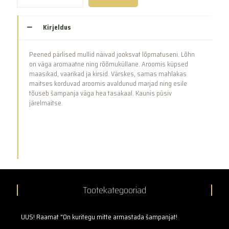
Rosé
(750ml)
kogus
Kirjeldus
Peened pärlised mullid näivad jooksvat lõpmatuseni. Lõhn
on väga aromaatne ning rõõmuküllane. Aroomis küpsed
maasikad, vaarikad ja kirsid. Värskes, samas mahlakas
maitses korduvad aroomis avaldunud marjad ning esile
tõuseb šampanja väga hea tasakaal. Kaunis püsiv
järelmaitse.
Tootekategooriad
UUS! Raamat "On kuritegu mitte armastada šampanjat!