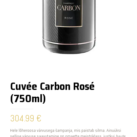
Cuvée Carbon Rosé
(750ml)
304.99
€
Hele lõheroosa värvusega šampanja, mis paistab silma. Ainuüksi
sellise värvuse saavutamine on omaette meistriklass, justkui
haute