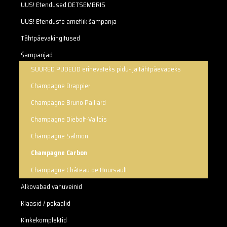
UUS! Etendused DETSEMBRIS
UUS! Etenduste ametlik šampanja
Tähtpäevakingitused
Šampanjad
SUURED PUDELID erinevateks pidu- ja tähtpäevadeks
Champagne Drappier
Champagne Bruno Paillard
Champagne Diebolt-Vallois
Champagne Salmon
Champagne Carbon
Champagne Château de Boursault
Alkovabad vahuveinid
Klaasid / pokaalid
Kinkekomplektid