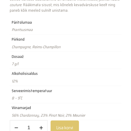
couture
. Rääkimata sisust, mis kõneleb kevadvärskuse keelt ning
paneb kõik meeled sulnilt unistama.
Päritolumaa
Prantsusmaa
Piirkond
Champagne, Reims-Champillon
Dosaaž
7 g/l
Alkoholisisaldus
12%
Serveerimistemperatuur
8 – 9˚C
Viinamarjad
56% Chardonnay, 23% Pinot Noir, 21% Meunier
Cuvée
Lisa korvi
Carbon