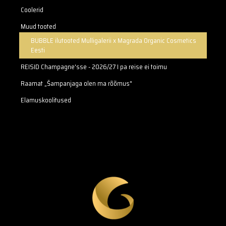
Coolerid
Muud tooted
BUBBLE ilutooted Mulligalerii x Magrada Organic Cosmetics
Eesti
REISID Champagne'sse - 2026/27 I pa reise ei toimu
Raamat „Šampanjaga olen ma rõõmus"
Elamuskoolitused