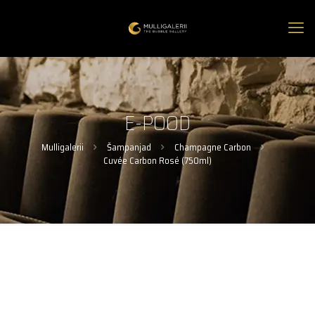
E-POOD
Mulligalerii
Šampanjad
Champagne Carbon
Cuvée Carbon Rosé (750ml)