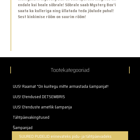
endale kui heale sõbrale! Sõbrale saab
Mystery Box’i
saata ka kulleriga ning üllatada teda jõulude puhul!
Sest kinkimise rõõm on suurim rõõm!
Tootekategooriad
UUS! Raamat "On kuritegu mitte armastada šampanjat!
UUS! Etendused DETSEMBRIS
UUS! Etenduste ametlik šampanja
Tähtpäevakingitused
Šampanjad
SUURED PUDELID erinevateks pidu- ja tähtpäevadeks