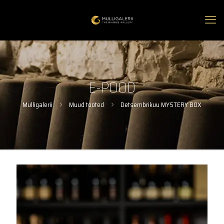
E-POOD
Mulligalerii
Muud tooted
Detsembrikuu MYSTERY BOX