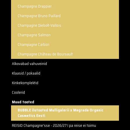
Champagne Drappier
Champagne Bruno Paillard
Champagne Diebolt-Vallois
Champagne Salmon
Champagne Carbon
Champagne Château de Boursault
Alkovabad vahuveinid
Klaasid / pokaalid
Kinkekomplektid
Coolerid
Muud tooted
BUBBLE ilutooted Mulligalerii x Magrada Organic
Cosmetics Eesti
REISID Champagne'sse - 2026/27 I pa reise ei toimu