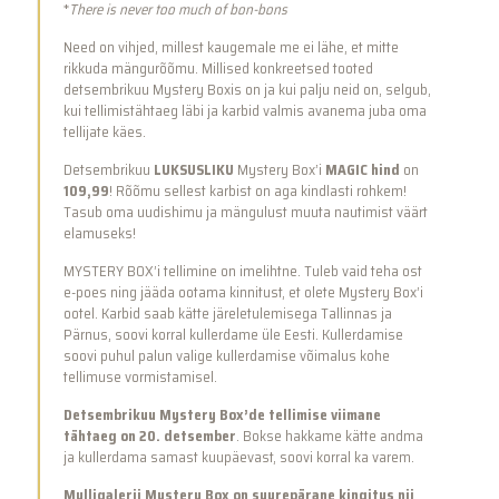
*
There is never too much of bon-bons
Need on vihjed, millest kaugemale me ei lähe, et mitte
rikkuda mängurõõmu. Millised konkreetsed tooted
detsembrikuu Mystery Boxis on ja kui palju neid on, selgub,
kui tellimistähtaeg läbi ja karbid valmis avanema juba oma
tellijate käes.
Detsembrikuu
LUKSUSLIKU
Mystery Box’i
MAGIC hind
on
109,99
! Rõõmu sellest karbist on aga kindlasti rohkem!
Tasub oma uudishimu ja mängulust muuta nautimist väärt
elamuseks!
MYSTERY BOX’i tellimine on imelihtne. Tuleb vaid teha ost
e-poes ning jääda ootama kinnitust, et olete Mystery Box’i
ootel. Karbid saab kätte järeletulemisega Tallinnas ja
Pärnus, soovi korral kullerdame üle Eesti. Kullerdamise
soovi puhul palun valige kullerdamise võimalus kohe
tellimuse vormistamisel.
Detsembrikuu Mystery Box’de tellimise viimane
tähtaeg on 20. detsember
. Bokse hakkame kätte andma
ja kullerdama samast kuupäevast, soovi korral ka varem.
Mulligalerii Mystery Box on suurepärane kingitus nii