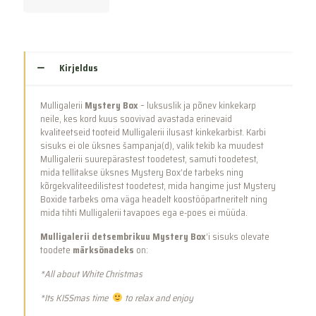
Kirjeldus
Mulligalerii
Mystery Box
– luksuslik ja põnev kinkekarp
neile, kes kord kuus soovivad avastada erinevaid
kvaliteetseid tooteid Mulligalerii ilusast kinkekarbist. Karbi
sisuks ei ole üksnes šampanja(d), valik tekib ka muudest
Mulligalerii suurepärastest toodetest, samuti toodetest,
mida tellitakse üksnes Mystery Box’de tarbeks ning
kõrgekvaliteedilistest toodetest, mida hangime just Mystery
Boxide tarbeks oma väga headelt koostööpartneritelt ning
mida tihti Mulligalerii tavapoes ega e-poes ei müüda.
Mulligalerii detsembrikuu Mystery Box
’i sisuks olevate
toodete
märksõnadeks
on:
*All about White Christmas
*Its KISSmas time
to relax and enjoy