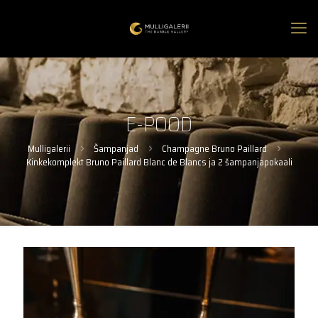
E-POOD
Mulligalerii
Šampanjad
Champagne Bruno Paillard
Kinkekomplekt Bruno Paillard Blanc de Blancs ja 2 šampanjapokaali