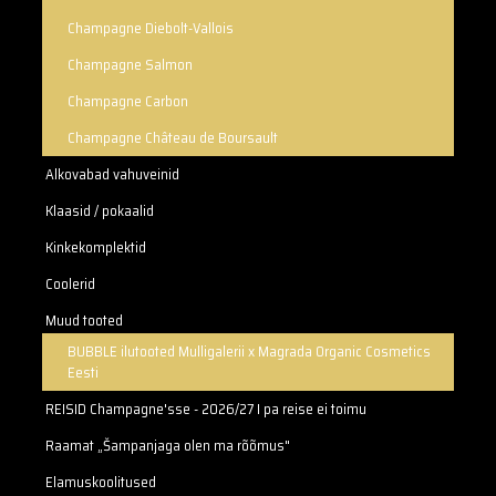
Champagne Diebolt-Vallois
Champagne Salmon
Champagne Carbon
Champagne Château de Boursault
Alkovabad vahuveinid
Klaasid / pokaalid
Kinkekomplektid
Coolerid
Muud tooted
BUBBLE ilutooted Mulligalerii x Magrada Organic Cosmetics
Eesti
REISID Champagne'sse - 2026/27 I pa reise ei toimu
Raamat „Šampanjaga olen ma rõõmus"
Elamuskoolitused