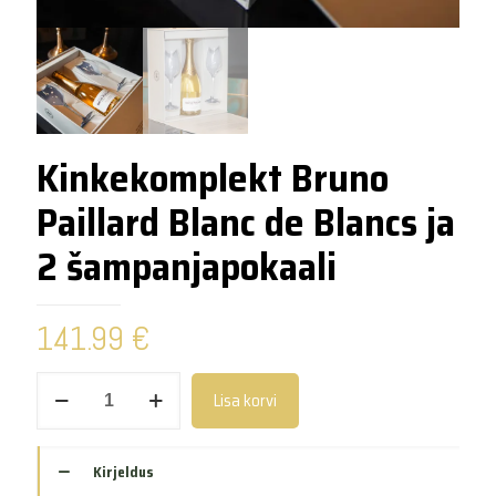
Kinkekomplekt Bruno
Paillard Blanc de Blancs ja
2 šampanjapokaali
141.99
€
Kinkekomplekt
Lisa korvi
Bruno
Paillard
Blanc
de
Kirjeldus
Blancs