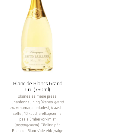
Blanc de Blancs Grand
Cru (750ml)
Üksnes esimese pressi
Chardonnay ning üksnes
grand
cru
viinamarjaaedadest, 4 aastat
settel, 10 kuud järelküpsemist
peale ümberkorkimist
(
disgorgement
). Tõeline pärl
Blanc de Blancs’ide ehk „valge