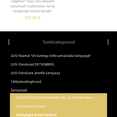
valgetest“ seas, mis ideaalne
iseseisvalt nautimiseks, kui ka
kergemate toitude kõrvale.
103.99
€
Tootekategooriad
UUS! Raamat "On kuritegu mitte armastada šampanjat!
UUS! Etendused DETSEMBRIS
UUS! Etenduste ametlik šampanja
Tähtpäevakingitused
Šampanjad
SUURED PUDELID erinevateks pidu- ja tähtpäevadeks
Champagne Drappier
Champagne Bruno Paillard