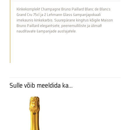
ja
2
Kinkekomplekt Champagne Bruno Paillard Blanc de Blancs
šampanjapokaali
Grand Cru 75cl ja 2 Lehmann Glass šampanjapokaali
kogus
imekaunis kinkekarbis. Suurepärane kingitus kõigile Maison
Bruno Paillard elegantsete, peenemulliliste ja ülimalt
nauditavate šampanjade austajatele.
Sulle võib meeldida ka…