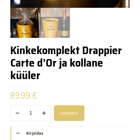
Kinkekomplekt Drappier
Carte d’Or ja kollane
küüler
89.99
€
Kinkekomplekt
Lisa korvi
Drappier
Carte
d'Or
ja
Kirjeldus
kollane