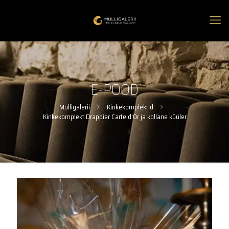
E-POOD
Mulligalerii
Kinkekomplektid
Kinkekomplekt Drappier Carte d’Or ja kollane küüler