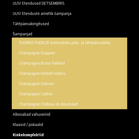
UUS! Etendused DETSEMBRIS
UUS! Etenduste ametlik šampanja
Tähtpäevakingitused
Šampanjad
SUURED PUDELID erinevateks pidu- ja tähtpäevadeks
Champagne Drappier
Champagne Bruno Paillard
Champagne Diebolt-Vallois
Champagne Salmon
Champagne Carbon
Champagne Château de Boursault
Alkovabad vahuveinid
Klaasid / pokaalid
Kinkekomplektid