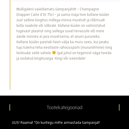
küüler
kogus
Mulligalerii vaieldamatu šampanjahitt – Champagne
Drappier Carte d’Or 75cl – ja sama maja tore kollane küüler.
Just selline kingitus millega minna muretult ja rõõmsalt
külla naabrile või sõbrale. Kollane küüler on valmistatud
tugevast plastist ning sellega suvel terrassile või mere
äärde minnes ei pea muretsema, et anum puruneks.
Kollane küüler paistab hästi välja ka muru sees, kui peaks
tuju tulema teha eestlaste rahvussporti (muruniitmine) ning
lonksuke selle vahele
Igal juhul on tegemist väga toreda
ja oodatud kingitusega. Kingi või iseendale!
Tootekategooriad
UUS! Raamat "On kuritegu mitte armastada šampanjat!