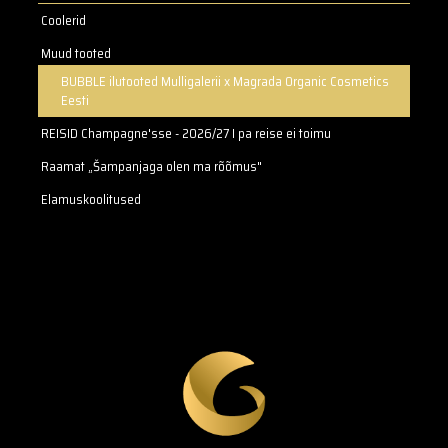
Coolerid
Muud tooted
BUBBLE ilutooted Mulligalerii x Magrada Organic Cosmetics
Eesti
REISID Champagne'sse - 2026/27 I pa reise ei toimu
Raamat „Šampanjaga olen ma rõõmus"
Elamuskoolitused