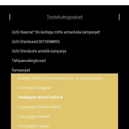
Tootekategooriad
UUS! Raamat "On kuritegu mitte armastada šampanjat!
UUS! Etendused DETSEMBRIS
UUS! Etenduste ametlik šampanja
Tähtpäevakingitused
Šampanjad
SUURED PUDELID erinevateks pidu- ja tähtpäevadeks
Champagne Drappier
Champagne Bruno Paillard
Champagne Diebolt-Vallois
Champagne Salmon
Champagne Carbon