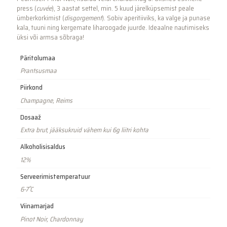
press (
cuvée
), 3 aastat settel, min. 5 kuud järelküpsemist peale
ümberkorkimist (
disgorgement
). Sobiv aperitiiviks, ka valge ja punase
kala, tuuni ning kergemate liharoogade juurde. Ideaalne nautimiseks
üksi või armsa sõbraga!
Päritolumaa
Prantsusmaa
Piirkond
Champagne, Reims
Dosaaž
Extra brut, jääksukruid vähem kui 6g liitri kohta
Alkoholisisaldus
12%
Serveerimistemperatuur
6-7˚C
Viinamarjad
Pinot Noir, Chardonnay