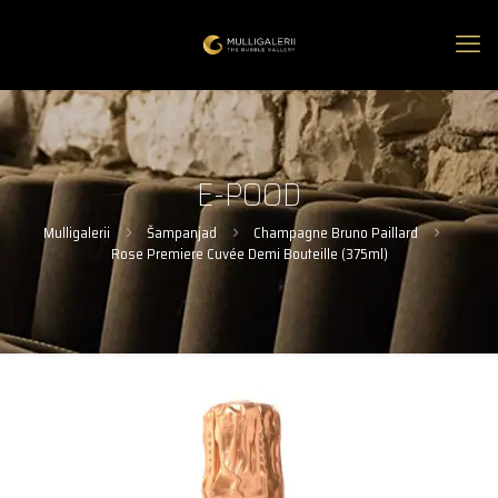
E-POOD
Mulligalerii
Šampanjad
Champagne Bruno Paillard
Rose Premiere Cuvée Demi Bouteille (375ml)