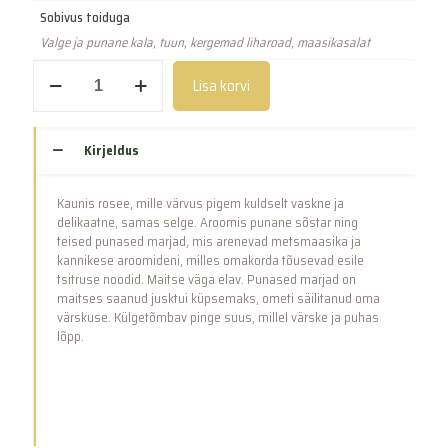
Sobivus toiduga
Valge ja punane kala, tuun, kergemad liharoad, maasikasalat
Rose
Lisa korvi
Premiere
Cuvée
Demi
Bouteille
Kirjeldus
(375ml)
kogus
Kaunis rosee, mille värvus pigem kuldselt vaskne ja
delikaatne, samas selge. Aroomis punane sõstar ning
teised punased marjad, mis arenevad metsmaasika ja
kannikese aroomideni, milles omakorda tõusevad esile
tsitruse noodid. Maitse väga elav. Punased marjad on
maitses saanud jusktui küpsemaks, ometi säilitanud oma
värskuse. Külgetõmbav pinge suus, millel värske ja puhas
lõpp.