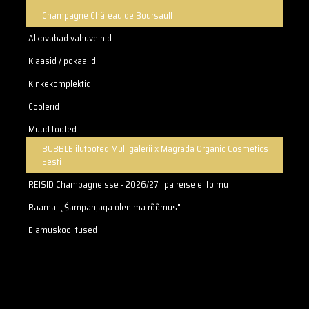
Champagne Château de Boursault
Alkovabad vahuveinid
Klaasid / pokaalid
Kinkekomplektid
Coolerid
Muud tooted
BUBBLE ilutooted Mulligalerii x Magrada Organic Cosmetics
Eesti
REISID Champagne'sse - 2026/27 I pa reise ei toimu
Raamat „Šampanjaga olen ma rõõmus"
Elamuskoolitused