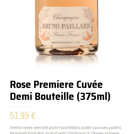
Rose Premiere Cuvée
Demi Bouteille (375ml)
51.99
€
Imeline rosee
demi
ehk poole tavamõõdus pudeli suuruses pudelis.
Peamiselt Pinot Noir, lisatud veidi Chardonnay’d. Üksnes esimene