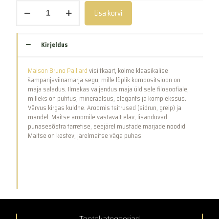
Premiére
Lisa korvi
Cuvée
(750ml)
kogus
Kirjeldus
Maison Bruno Paillard
visiitkaart, kolme klaasikalise
šampanjaviinamarja segu, mille lõplik kompositsioon on
maja saladus. Ilmekas väljendus maja üldisele filosoofiale,
milleks on puhtus, mineraalsus, elegants ja komplekssus.
Värvus kirgas kuldne. Aroomis tsitrused (sidrun, greip) ja
mandel. Maitse aroomile vastavalt elav, lisanduvad
punasesõstra tarretise, seejärel mustade marjade noodid.
Maitse on kestev, järelmaitse väga puhas!