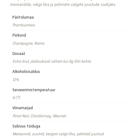
mereandide, valge liha ja pehmete valgete juustude saatjaks.
Päritolumaa
Prantsusmaa
Piirkond
Champagne, Reims
Dosaaž
Extra brut, jääksukruid vähem kui 6g liitri kohta
Alkoholisisaldus
12%
Serveerimistemperatuur
6-7˚C
Viinamarjad
Pinot Noir, Chardonnay, Meunier
Sobivus toiduga
Mereannid, austrid, kergem valge liha, pehmed juustud