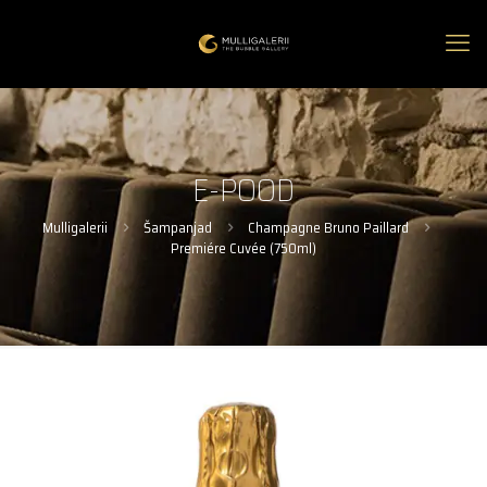
E-POOD
Mulligalerii
Šampanjad
Champagne Bruno Paillard
Premiére Cuvée (750ml)