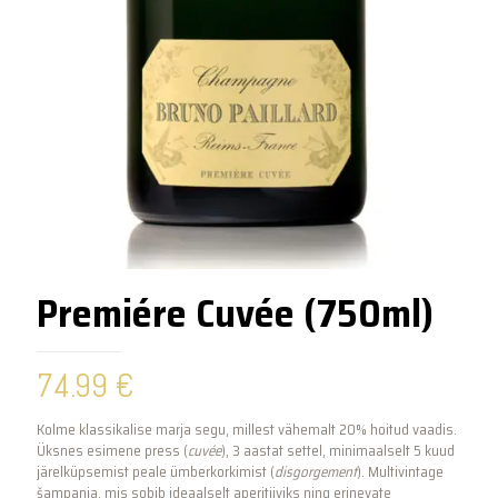
Premiére Cuvée (750ml)
74.99
€
Kolme klassikalise marja segu, millest vähemalt 20% hoitud vaadis.
Üksnes esimene press (
cuvée
), 3 aastat settel, minimaalselt 5 kuud
järelküpsemist peale ümberkorkimist (
disgorgement
). Multivintage
šampanja, mis sobib ideaalselt aperitiiviks ning erinevate