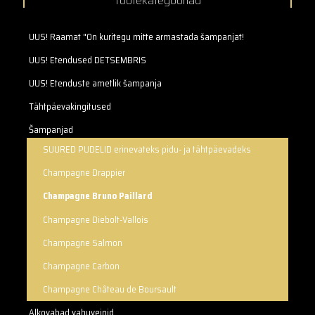
Tootekategooriad
UUS! Raamat "On kuritegu mitte armastada šampanjat!
UUS! Etendused DETSEMBRIS
UUS! Etenduste ametlik šampanja
Tähtpäevakingitused
Šampanjad
SUURED PUDELID erinevateks pidu- ja tähtpäevadeks
Champagne Drappier
Champagne Bruno Paillard
Champagne Diebolt-Vallois
Champagne Salmon
Champagne Carbon
Champagne Château de Boursault
Alkovabad vahuveinid