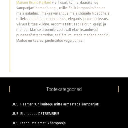
Maison Bruno Paillard
visiitkaart, kolme klaasikalise
šampanjaviinamarja segu, mille lõplik kompositsioon on
maja saladus. Ilmekas väljendus maja üldisele filosoofiale,
milleks on puhtus, mineraalsus, elegants ja komplekssus.
Värvus kirgas kuldne. Aroomis tsitrused (sidrun, greip) ja
mandel. Maitse aroomile vastavalt elav, lisanduvad
punasesõstra tarretise, seejärel mustade marjade noodid.
Maitse on kestev, järelmaitse väga puhas!
Tootekategooriad
UUS! Raamat "On kuritegu mitte armastada šampanjat!
UUS! Etendused DETSEMBRIS
UUS! Etenduste ametlik šampanja