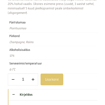
20% hoitud vaadis. Üksnes esimene press (
cuvée
), 3 aastat settel,
minimaalselt 5 kuud järelküpsemist peale ümberkorkimist
(
disgorgement
).
Päritolumaa
Prantsusmaa
Piirkond
Champagne, Reims
Alkoholisisaldus
12%
Serveerimistemperatuur
6-7˚C
Premiere
Lisa korvi
Cuvée
Demi
Bouteille
(375ml)
Kirjeldus
kogus