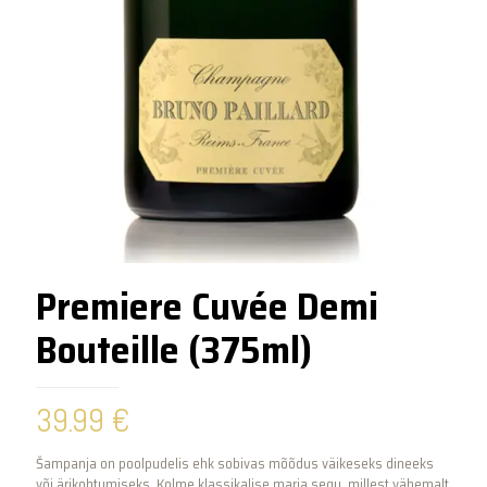
Premiere Cuvée Demi
Bouteille (375ml)
39.99
€
Šampanja on poolpudelis ehk sobivas mõõdus väikeseks dineeks
või ärikohtumiseks. Kolme klassikalise marja segu, millest vähemalt